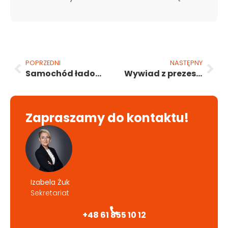
POPRZEDNI
NASTĘPNY
Samochód ładowany energią słoneczną
Wywiad z prezesem Mariuszem Kostrzewą dla Comparic News
Zapraszamy do kontaktu!
Izabela Żuk
Sekretariat
+48 61 855 10 12